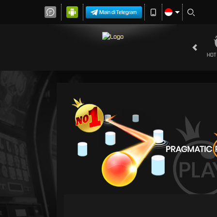
Main di Telegram
HOT