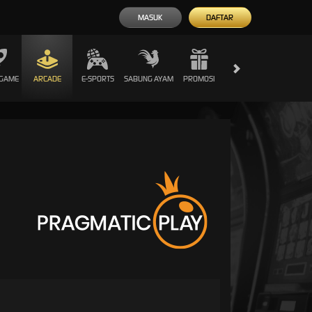
MASUK
DAFTAR
 GAME
ARCADE
E-SPORTS
SABUNG AYAM
PROMOSI