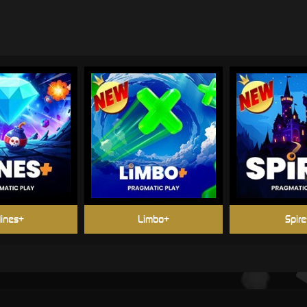
ines+
Limbo+
Spir