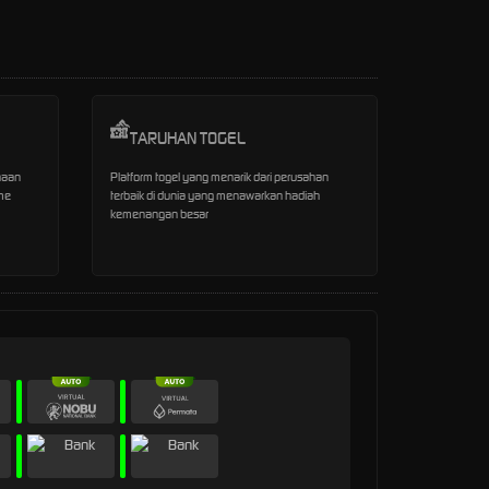
TARUHAN TOGEL
haan
Platform togel yang menarik dari perusahan
ame
terbaik di dunia yang menawarkan hadiah
kemenangan besar