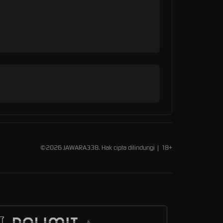
©2026 JAWARA338. Hak cipta dilindungi | 18+