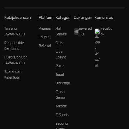
Kebijaksanaan
Platform
Kategori
Dukungan
Komunitas
Tentang
Promosi
Hot
jawara3
Facebo
JAWARA338
Games
38
ok
Loyalty
Responsible
Slots
Referral
Gambling
Live
Pusat Bantuan
Casino
JAWARA338
Race
Syarat dan
Togel
Ketentuan
Olahraga
Crash
Game
Arcade
E-Sports
Sabung