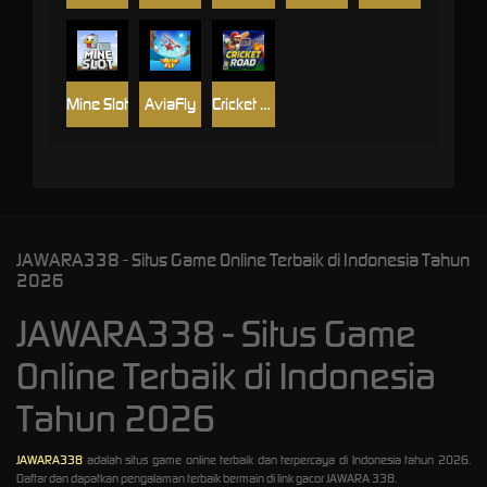
Mine Slot
AviaFly
Cricket Road
JAWARA338 - Situs Game Online Terbaik di Indonesia Tahun
2026
JAWARA338 - Situs Game
Online Terbaik di Indonesia
Tahun 2026
JAWARA338
adalah situs game online terbaik dan terpercaya di Indonesia tahun 2026.
Daftar dan dapatkan pengalaman terbaik bermain di link gacor JAWARA 338.