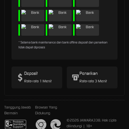
* Selama bank maintenance dan bank offline deposit dan penarikan
tidak dapat diproses
Deposit
Penarikan
Rata-rata 1 Menit
Rata-rata 3 Menit
Tanggung Jawab
Browser Yang
Bermain
Didukung
©2026 JAWARA338. Hak cipta
dilindungi | 18+