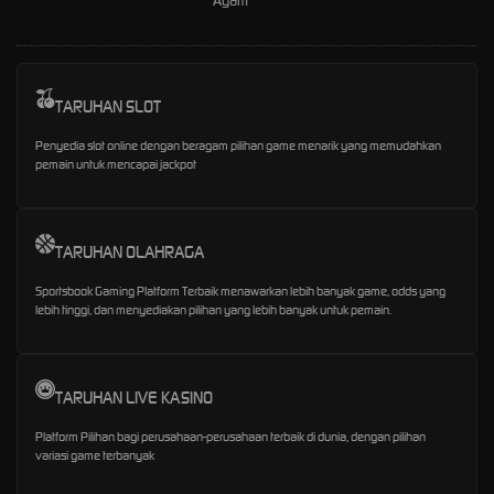
Ayam
TARUHAN SLOT
Penyedia slot online dengan beragam pilihan game menarik yang memudahkan
pemain untuk mencapai jackpot
TARUHAN OLAHRAGA
Sportsbook Gaming Platform Terbaik menawarkan lebih banyak game, odds yang
lebih tinggi, dan menyediakan pilihan yang lebih banyak untuk pemain.
TARUHAN LIVE KASINO
Platform Pilihan bagi perusahaan-perusahaan terbaik di dunia, dengan pilihan
variasi game terbanyak