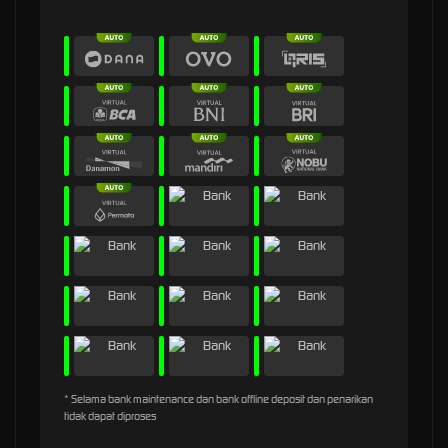
* Selama bank maintenance dan bank offline deposit dan penarikan
tidak dapat diproses