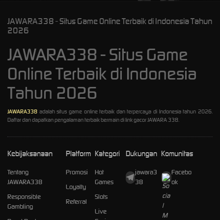
JAWARA338 - Situs Game Online Terbaik di Indonesia Tahun
2026
JAWARA338 - Situs Game
Online Terbaik di Indonesia
Tahun 2026
JAWARA338
adalah situs game online terbaik dan terpercaya di Indonesia tahun 2026.
Daftar dan dapatkan pengalaman terbaik bermain di link gacor JAWARA 338.
Kebijaksanaan
Platform
Kategori
Dukungan
Komunitas
Tentang
Promosi
Hot
jawara3
Facebo
JAWARA338
Games
38
ok
Loyalty
Responsible
Slots
Referral
Gambling
Live