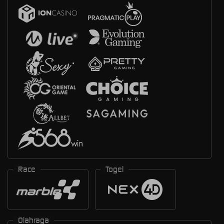
Race
Togel
Olahraga