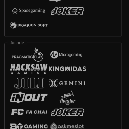
Arcade