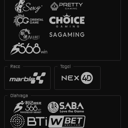
Race
Togel
Olahraga