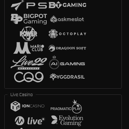
Live Casino