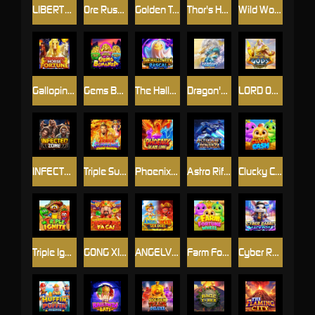
LIBERTY HEROINER
Ore Rush: Cart Collector
Golden Train Ⅲ: Black Ore
Thor's Hammer
Wild Wolf Xtreme
Galloping Horse Fortune
Gems Bonanza
The Halloween Rascal
Dragon's Blaze Link
LORD OF THE GODS
INFECTED ZONE
Triple Supreme Xtreme Treasure
Phoenix Blaze Link
Astro Rift Bonanza
Clucky Cash
Triple Ignite
GONG XI FA CAI
ANGELVSDEVIL SEA DUEL
Farm Fortune Wheel
Cyber Rabbit