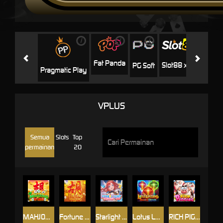
i
i
i
i
i
Facha
Fat Panda
Slot88 x PP
PG Soft
Pragmatic Play
VPLUS
Semua
Slots
Top
permainan
20
MAHJONG WINS
Fortune Mahjong
Starlight Princess 2000
Lotus Lanterns: Dragon's Fortune
RICH PIGGIES