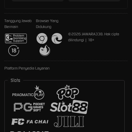
Tanggung Jawab
Browser Yang
Bermain
Didukung
©2026 JAWARA338. Hak cipta
dilindungi | 18+
Platform Penyedia Layanan
Slots