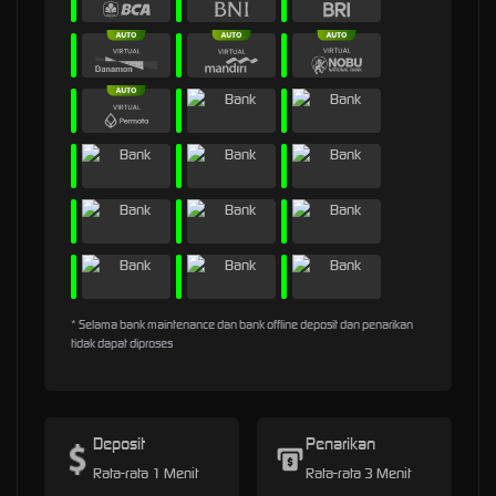
* Selama bank maintenance dan bank offline deposit dan penarikan
tidak dapat diproses
Deposit
Penarikan
Rata-rata 1 Menit
Rata-rata 3 Menit