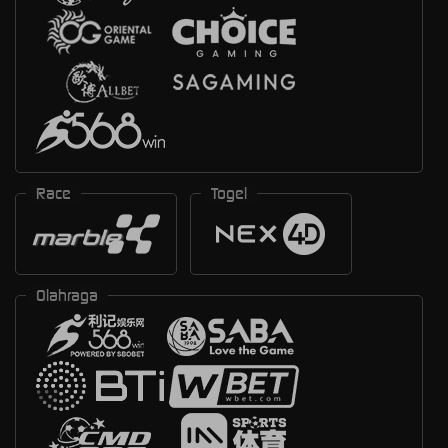
Race
Togel
Olahraga