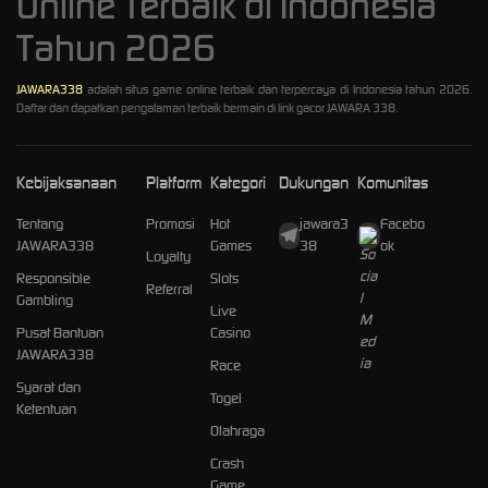
Online Terbaik di Indonesia
Tahun 2026
JAWARA338
adalah situs game online terbaik dan terpercaya di Indonesia tahun 2026.
Daftar dan dapatkan pengalaman terbaik bermain di link gacor JAWARA 338.
Kebijaksanaan
Platform
Kategori
Dukungan
Komunitas
Tentang
Promosi
Hot
jawara3
Facebo
JAWARA338
Games
38
ok
Loyalty
Responsible
Slots
Referral
Gambling
Live
Pusat Bantuan
Casino
JAWARA338
Race
Syarat dan
Togel
Ketentuan
Olahraga
Crash
Game