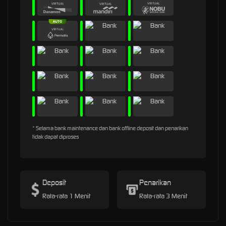
* Selama bank maintenance dan bank offline deposit dan penarikan
tidak dapat diproses
Deposit
Penarikan
Rata-rata 1 Menit
Rata-rata 3 Menit