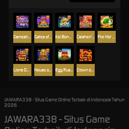
Gameshow Party Jackpot Play
Gates of Dragon Jackpot Play
Koi Bonanza Jackpot Play
Caishen's Gems Jackpot Play
Fire Hot 20 Jackpot Play
Lions Dance Megaways Jackpot Play
House of Lions Megaways Jackpot Play
Egg Rush Jackpot Play
Crown of Fire Jackpot Play
JAWARA338 - Situs Game Online Terbaik di Indonesia Tahun
2026
JAWARA338 - Situs Game