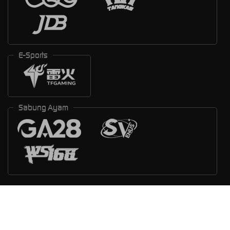
E-Sports
Sabung Ayam